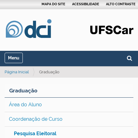
MAPA DO SITE
ACESSIBILIDADE
ALTO CONTRASTE
Busca
Toggle navigation
Busca
Página Inicial
Graduação
Graduação
Área do Aluno
Coordenação de Curso
Pesquisa Eleitoral